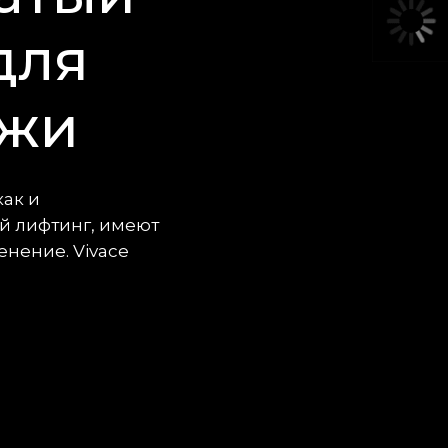
для
ожи
ак и
й лифтинг, имеют
енение. Vivace