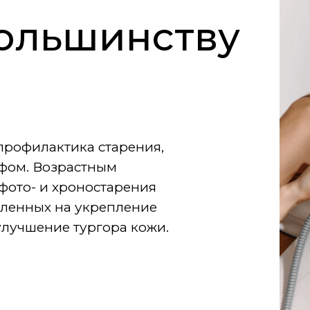
ольшинству
профилактика старения,
ефом. Возрастным
фото- и хроностарения
вленных на укрепление
улучшение тургора кожи.