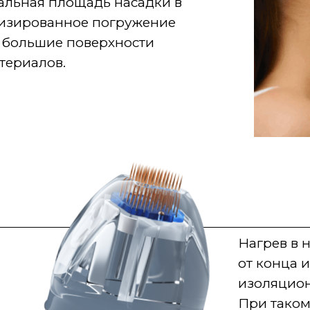
альная площадь насадки в
оризированное погружение
ь большие поверхности
териалов.
Нагрев в 
от конца и
изоляцион
При таком