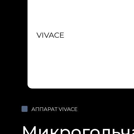
VIVACE
АППАРАТ VIVACE
Микрогольч